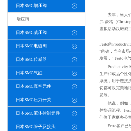
日本SMC增压阀
去年，当人
增压阀
弗·豪格（Christo
虚拟活动汉诺威
日本SMC减压阀
Festo的Prod
日本SMC电磁阀
“的确，当今市
发展，” Festo
日本SMC传感器
Produc
日本SMC气缸
生产和成品个性
系统，用于链接所
日本SMC真空元件
切都可以完美地结
发展。
日本SMC压力开关
他说，例如，
并协调流程。Fe
日本SMC流体控制元件
们位于家庭办公
Festo客
日本SMC管子及接头