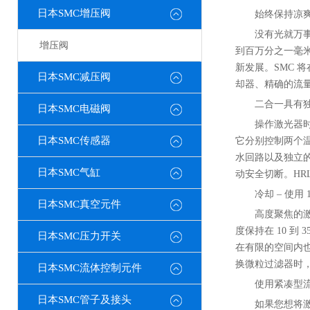
日本SMC增压阀
始终保持凉爽
没有光就万
增压阀
到百万分之一毫米的激
新发展。SMC 
日本SMC减压阀
却器、精确的流量计
二合一具有
日本SMC电磁阀
操作激光器时
日本SMC传感器
它分别控制两个
水回路以及独立的
日本SMC气缸
动安全切断。HR
冷却 – 使用
日本SMC真空元件
高度聚焦的
度保持在 10 到 
日本SMC压力开关
在有限的空间内
换微粒过滤器时
日本SMC流体控制元件
使用紧凑型
日本SMC管子及接头
如果您想将激