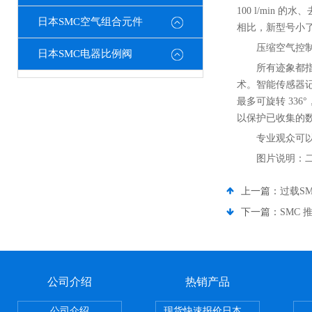
100 l/mi
日本SMC空气组合元件
相比，新型号小了
压缩空气控制装
日本SMC电器比例阀
所有迹象都指向
术。智能传感器记
最多可旋转 33
以保护已收集的
专业观众可以在
图片说明：二
上一篇：
过载S
下一篇：
SMC
公司介绍
热销产品
公司介绍
现货快速报价日本SMC气动元件系列CY1