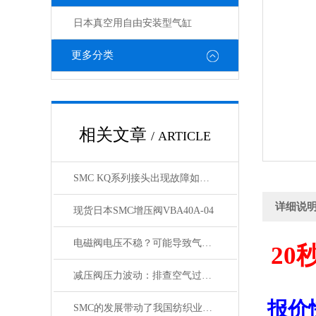
日本真空用自由安装型气缸
更多分类
相关文章
/ ARTICLE
SMC KQ系列接头出现故障如何处理，KQ接头原装正品
详细说
现货日本SMC增压阀VBA40A-04
电磁阀电压不稳？可能导致气缸与锁定阀动作紊乱
20
减压阀压力波动：排查空气过滤器是否存在堵塞
报价
SMC的发展带动了我国纺织业的发展