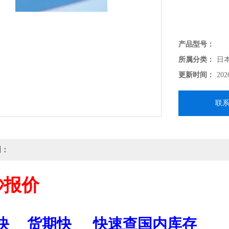
产品型号：
所属分类：
日
更新时间：
202
联
明：
秒报价
快
货期快
快速查国内库存