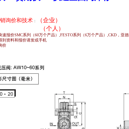
（企业）
销
询价和技术
：
（个人）
快速报价
SMC
系列（
60
万个产品）
,FESTO
系列（
6
万个产品）
,CKD
，亚德
得到资料和报价请发或手机
询价
;