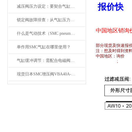
报价快
减压阀压力设定：要契合气缸负载与电磁阀的工作范围
锁定阀故障排查：从气缸压力变化与电磁阀信号入手
中国地区销
询
什么是气动技术（SMC pneumatics）
部分现货及快速报
单作用SMC气缸在哪里使用？
注：想及时得到资
中国地区：
询价
气缸缓冲调节：需配合电磁阀的响应速度来调整
;
现货日本SMC增压阀VBA40A-04GN