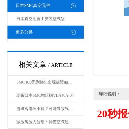
日本SMC真空元件
日本真空用自由安装型气缸
更多分类
相关文章
/ ARTICLE
SMC KQ系列接头出现故障如何处理，KQ接头原装正品
详细说明：
现货日本SMC增压阀VBA40A-04
电磁阀电压不稳？可能导致气缸与锁定阀动作紊乱
20
秒报
减压阀压力波动：排查空气过滤器是否存在堵塞