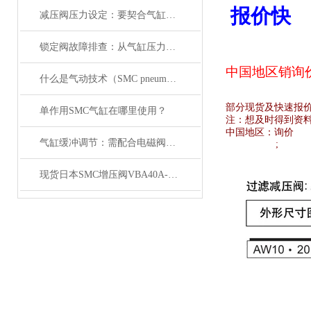
报价快
减压阀压力设定：要契合气缸负载与电磁阀的工作范围
锁定阀故障排查：从气缸压力变化与电磁阀信号入手
中国地区销
询
什么是气动技术（SMC pneumatics）
部分现货及快速报
单作用SMC气缸在哪里使用？
注：想及时得到资
中国地区：
询价
气缸缓冲调节：需配合电磁阀的响应速度来调整
;
现货日本SMC增压阀VBA40A-04GN