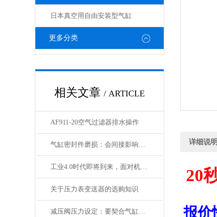
日本真空用自由安装型气缸
更多分类
相关文章
/ ARTICLE
AF911-20空气过滤器排水操作
详细说
气缸密封件磨损：会间接影响电磁阀与锁定阀的性能吗
工业4.0时代即将到来，面对机遇与挑战，日本SMC该如何应对？
20
关于压力表变送器的选购知识
报价
减压阀压力设定：要契合气缸负载与电磁阀的工作范围