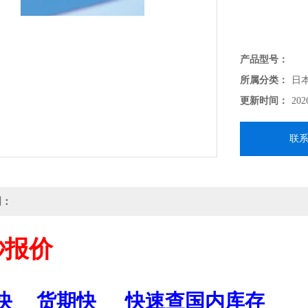
产品型号：
所属分类：
日
更新时间：
202
联
明：
秒报价
快
货期快
快速查国内库存