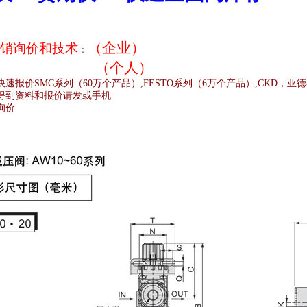
（企业）
销
询价和技术
：
（个人）
快速报价
SMC
系列（
60
万个产品）
,FESTO
系列（
6
万个产品）
,CKD
，亚德
得到资料和报价请发或手机
询价
;