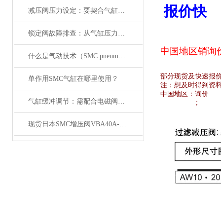
报价快
减压阀压力设定：要契合气缸负载与电磁阀的工作范围
锁定阀故障排查：从气缸压力变化与电磁阀信号入手
中国地区销
询
什么是气动技术（SMC pneumatics）
部分现货及快速报
单作用SMC气缸在哪里使用？
注：想及时得到资
中国地区：
询价
气缸缓冲调节：需配合电磁阀的响应速度来调整
;
现货日本SMC增压阀VBA40A-04GN