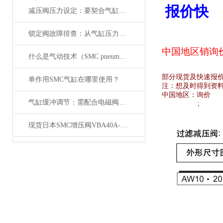
报价快
减压阀压力设定：要契合气缸负载与电磁阀的工作范围
锁定阀故障排查：从气缸压力变化与电磁阀信号入手
中国地区销
询
什么是气动技术（SMC pneumatics）
部分现货及快速报
单作用SMC气缸在哪里使用？
注：想及时得到资
中国地区：
询价
气缸缓冲调节：需配合电磁阀的响应速度来调整
;
现货日本SMC增压阀VBA40A-04GN