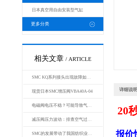
日本真空用自由安装型气缸
更多分类
相关文章
/ ARTICLE
SMC KQ系列接头出现故障如何处理，KQ接头原装正品
详细说
现货日本SMC增压阀VBA40A-04
电磁阀电压不稳？可能导致气缸与锁定阀动作紊乱
20
减压阀压力波动：排查空气过滤器是否存在堵塞
报价
SMC的发展带动了我国纺织业的发展