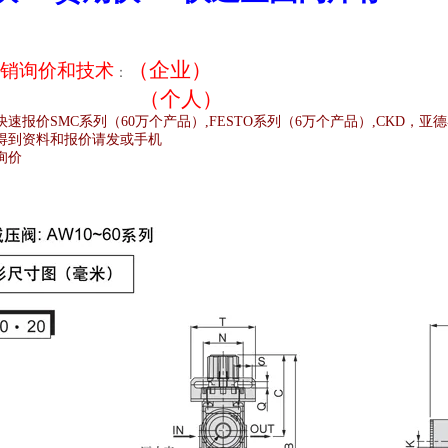
（企业）
销
询价和技术
：
（个人）
快速报价
SMC
系列（
60
万个产品）
,FESTO
系列（
6
万个产品）
,CKD
，亚德
得到资料和报价请发或手机
询价
;