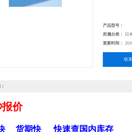
产品型号：
所属分类：
日
更新时间：
202
联
明：
秒报价
快
货期快
快速查国内库存