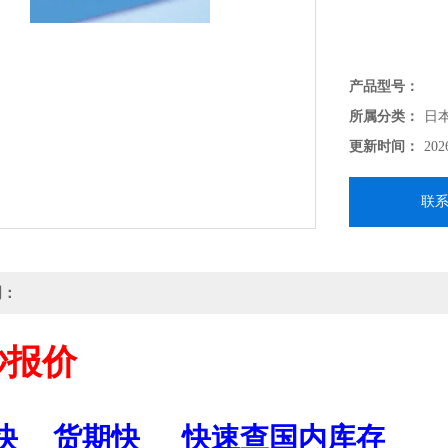
产品型号：
所属分类：
日
更新时间：
202
联
明：
秒报价
快
货期快
快速查国内库存