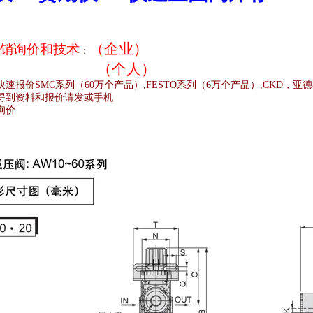
（企业）
销
询价和技术
：
（个人）
快速报价
SMC
系列（
60
万个产品）
,FESTO
系列（
6
万个产品）
,CKD
，亚德
得到资料和报价请发或手机
询价
;