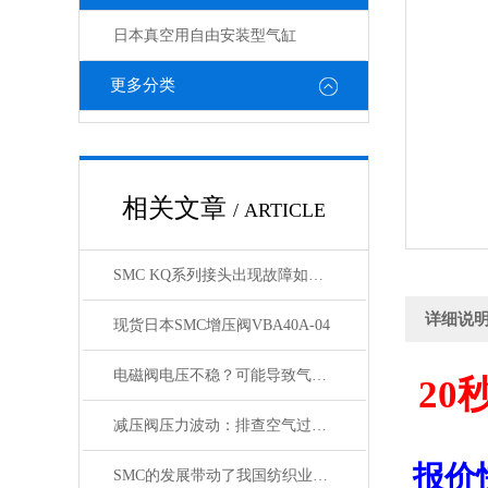
日本真空用自由安装型气缸
更多分类
相关文章
/ ARTICLE
SMC KQ系列接头出现故障如何处理，KQ接头原装正品
详细说
现货日本SMC增压阀VBA40A-04
电磁阀电压不稳？可能导致气缸与锁定阀动作紊乱
20
减压阀压力波动：排查空气过滤器是否存在堵塞
报价
SMC的发展带动了我国纺织业的发展