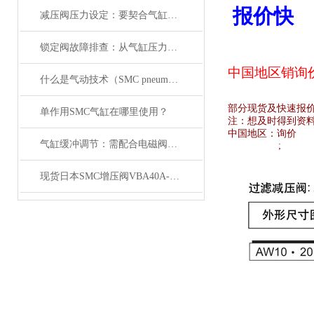
报价快
减压阀压力设定：要契合气缸负载与电磁阀的工作范围
锁定阀故障排查：从气缸压力变化与电磁阀信号入手
中国地区销
询
什么是气动技术（SMC pneumatics）
部分现货及快速报
单作用SMC气缸在哪里使用？
注：想及时得到资
中国地区：
询价
气缸缓冲调节：需配合电磁阀的响应速度来调整
;
现货日本SMC增压阀VBA40A-04GN