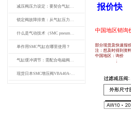
报价快
减压阀压力设定：要契合气缸负载与电磁阀的工作范围
锁定阀故障排查：从气缸压力变化与电磁阀信号入手
中国地区销
询
什么是气动技术（SMC pneumatics）
部分现货及快速报
单作用SMC气缸在哪里使用？
注：想及时得到资
中国地区：
询价
气缸缓冲调节：需配合电磁阀的响应速度来调整
;
现货日本SMC增压阀VBA40A-04GN