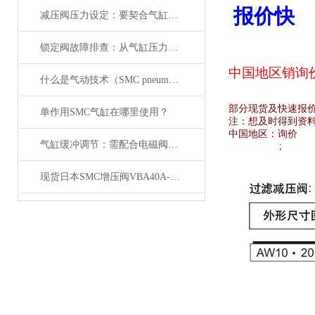
报价快
减压阀压力设定：要契合气缸负载与电磁阀的工作范围
锁定阀故障排查：从气缸压力变化与电磁阀信号入手
中国地区销
询
什么是气动技术（SMC pneumatics）
部分现货及快速报
单作用SMC气缸在哪里使用？
注：想及时得到资
中国地区：
询价
气缸缓冲调节：需配合电磁阀的响应速度来调整
;
现货日本SMC增压阀VBA40A-04GN