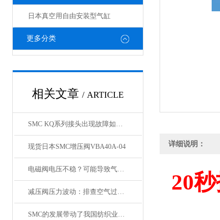
日本真空用自由安装型气缸
更多分类
相关文章
/ ARTICLE
SMC KQ系列接头出现故障如何处理，KQ接头原装正品
详细说明：
现货日本SMC增压阀VBA40A-04
电磁阀电压不稳？可能导致气缸与锁定阀动作紊乱
20
秒
减压阀压力波动：排查空气过滤器是否存在堵塞
SMC的发展带动了我国纺织业的发展