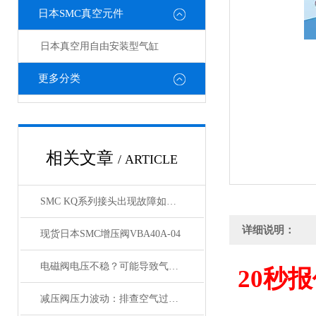
日本SMC真空元件
日本真空用自由安装型气缸
更多分类
相关文章
/ ARTICLE
SMC KQ系列接头出现故障如何处理，KQ接头原装正品
详细说明：
现货日本SMC增压阀VBA40A-04
电磁阀电压不稳？可能导致气缸与锁定阀动作紊乱
20
秒报
减压阀压力波动：排查空气过滤器是否存在堵塞