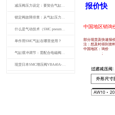
报价快
减压阀压力设定：要契合气缸负载与电磁阀的工作范围
锁定阀故障排查：从气缸压力变化与电磁阀信号入手
中国地区销
询
什么是气动技术（SMC pneumatics）
部分现货及快速报
单作用SMC气缸在哪里使用？
注：想及时得到资
中国地区：
询价
气缸缓冲调节：需配合电磁阀的响应速度来调整
;
现货日本SMC增压阀VBA40A-04GN