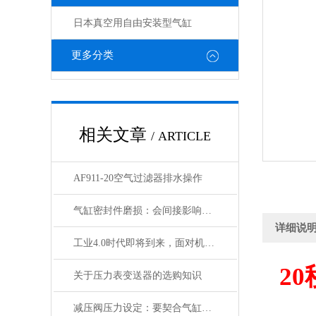
日本真空用自由安装型气缸
更多分类
相关文章
/ ARTICLE
AF911-20空气过滤器排水操作
气缸密封件磨损：会间接影响电磁阀与锁定阀的性能吗
详细说
工业4.0时代即将到来，面对机遇与挑战，日本SMC该如何应对？
20
关于压力表变送器的选购知识
减压阀压力设定：要契合气缸负载与电磁阀的工作范围