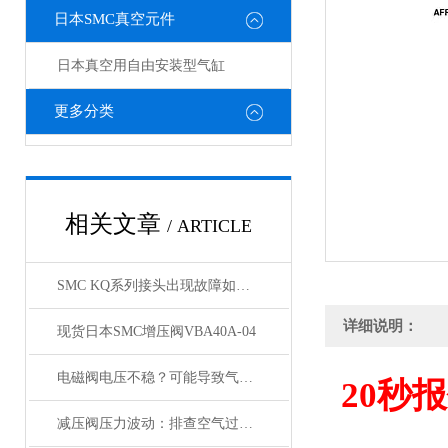
日本SMC真空元件
日本真空用自由安装型气缸
更多分类
相关文章
/ ARTICLE
SMC KQ系列接头出现故障如何处理，KQ接头原装正品
详细说明：
现货日本SMC增压阀VBA40A-04
电磁阀电压不稳？可能导致气缸与锁定阀动作紊乱
20
秒报
减压阀压力波动：排查空气过滤器是否存在堵塞