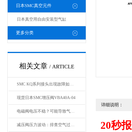
日本SMC真空元件
日本真空用自由安装型气缸
更多分类
相关文章
/ ARTICLE
SMC KQ系列接头出现故障如何处理，KQ接头原装正品
现货日本SMC增压阀VBA40A-04
详细说明：
电磁阀电压不稳？可能导致气缸与锁定阀动作紊乱
20
秒报
减压阀压力波动：排查空气过滤器是否存在堵塞