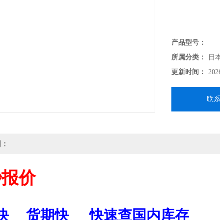
产品型号：
所属分类：
日
更新时间：
202
联
明：
秒报价
快
货期快
快速查国内库存