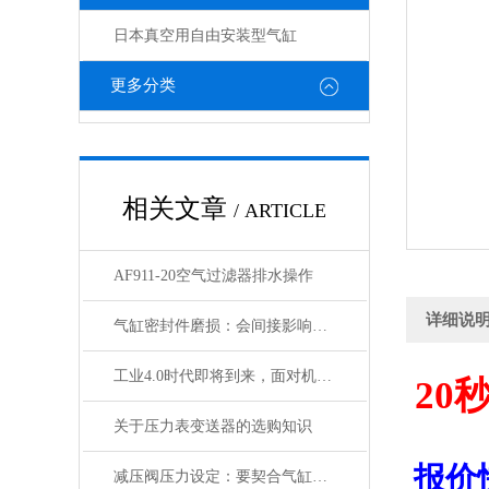
日本真空用自由安装型气缸
更多分类
相关文章
/ ARTICLE
AF911-20空气过滤器排水操作
详细说
气缸密封件磨损：会间接影响电磁阀与锁定阀的性能吗
工业4.0时代即将到来，面对机遇与挑战，日本SMC该如何应对？
20
关于压力表变送器的选购知识
报价
减压阀压力设定：要契合气缸负载与电磁阀的工作范围