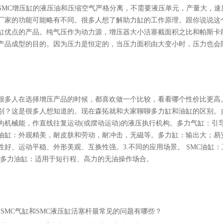
C增压缸的液压油和压缩空气严格分离，不需要液压单元，产量大，速
厂家的功能可能略有不同。很多人想了解助力缸的工作原理。跟你说说这
缸优点的产品。纯气压作为动力源，增压器大小活塞截面积之比和帕斯卡
产品成型的目的。因为压力是恒定的，当压力面积由大变小时，压力也会
人在选择增压产品的时候，都喜欢做一个比较，看看哪个性价比更高
别？这是很多人想知道的。现在森拓就和大家聊聊多力缸和油缸的区别。多
为机械能，作直线往复运动(或摆动运动)的液压执行机构。多力气缸：引
油缸：外观精美，耐皮肤和劳动，耐冲击，无磁等。多力缸：输出大；易
性好、运动平稳、外形美观、互换性强。3.不同的应用场景。
SMC
油缸：
多力油缸：适用于短行程、高力的无油操作场合。
：
SMC气缸和SMC液压缸活塞杆最常见的问题有哪些？