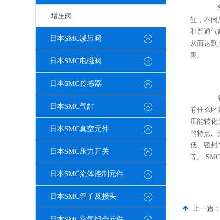
SM
增压阀
缸，不同
和普通气
日本SMC减压阀
从而达到
果。
日本SMC电磁阀
日本SMC传感器
很多
日本SMC气缸
有什么区
压能转化
日本SMC真空元件
的特点。
低、密封
日本SMC压力开关
等。
SMC
日本SMC流体控制元件
日本SMC管子及接头
上一篇
日本SMC空气组合元件