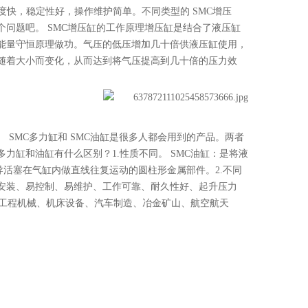
度快，稳定性好，操作维护简单。不同类型的
SMC
增压
个问题吧。
SMC
增压缸的工作原理增压缸是结合了液压缸
能量守恒原理做功。气压的低压增加几十倍供液压缸使用，
随着大小而变化，从而达到将气压提高到几十倍的压力效
。
SMC
多力缸和
SMC
油缸是很多人都会用到的产品。两者
力缸和油缸有什么区别？1.性质不同。
SMC
油缸：是将液
导活塞在气缸内做直线往复运动的圆柱形金属部件。2.不同
安装、易控制、易维护、工作可靠、耐久性好、起升压力
工程机械、机床设备、汽车制造、冶金矿山、航空航天