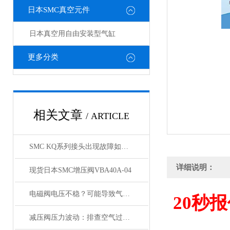
日本SMC真空元件
日本真空用自由安装型气缸
更多分类
相关文章
/ ARTICLE
SMC KQ系列接头出现故障如何处理，KQ接头原装正品
详细说明：
现货日本SMC增压阀VBA40A-04
电磁阀电压不稳？可能导致气缸与锁定阀动作紊乱
20
秒报
减压阀压力波动：排查空气过滤器是否存在堵塞