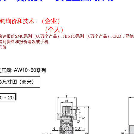
（企业）
销
询价和技术
：
（个人）
快速报价
SMC
系列（
60
万个产品）
,FESTO
系列（
6
万个产品）
,CKD
，亚德
得到资料和报价请发或手机
询价
;