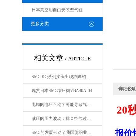
日本真空用自由安装型气缸
更多分类
相关文章
/ ARTICLE
SMC KQ系列接头出现故障如何处理，KQ接头原装正品
详细说
现货日本SMC增压阀VBA40A-04
电磁阀电压不稳？可能导致气缸与锁定阀动作紊乱
20
减压阀压力波动：排查空气过滤器是否存在堵塞
报价
SMC的发展带动了我国纺织业的发展