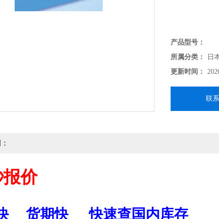
产品型号：
所属分类：
日
更新时间：
202
联
明：
秒报价
快
货期快
快速查国内库存