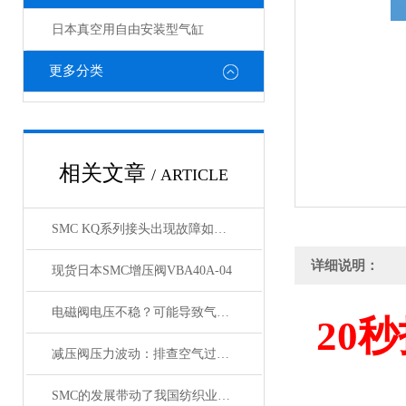
日本真空用自由安装型气缸
更多分类
相关文章
/ ARTICLE
SMC KQ系列接头出现故障如何处理，KQ接头原装正品
详细说明：
现货日本SMC增压阀VBA40A-04
电磁阀电压不稳？可能导致气缸与锁定阀动作紊乱
20
秒
减压阀压力波动：排查空气过滤器是否存在堵塞
SMC的发展带动了我国纺织业的发展