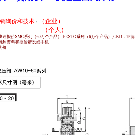
（企业）
销
询价和技术
：
（个人）
快速报价
SMC
系列（
60
万个产品）
,FESTO
系列（
6
万个产品）
,CKD
，亚德
得到资料和报价请发或手机
询价
;