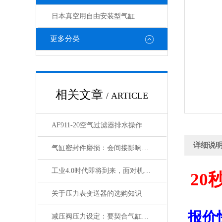
日本真空用自由安装型气缸
更多分类
相关文章
/ ARTICLE
AF911-20空气过滤器排水操作
详细说
气缸密封件磨损：会间接影响电磁阀与锁定阀的性能吗
工业4.0时代即将到来，面对机遇与挑战，日本SMC该如何应对？
20
关于压力表变送器的选购知识
报价
减压阀压力设定：要契合气缸负载与电磁阀的工作范围