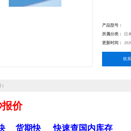
产品型号：
所属分类：
日
更新时间：
202
联
明：
秒报价
快
货期快
快速查国内库存