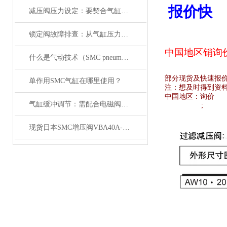
报价快
减压阀压力设定：要契合气缸负载与电磁阀的工作范围
锁定阀故障排查：从气缸压力变化与电磁阀信号入手
中国地区销
询
什么是气动技术（SMC pneumatics）
部分现货及快速报
单作用SMC气缸在哪里使用？
注：想及时得到资
中国地区：
询价
气缸缓冲调节：需配合电磁阀的响应速度来调整
;
现货日本SMC增压阀VBA40A-04GN