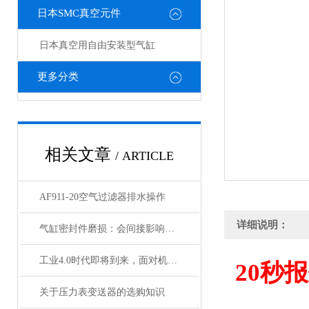
日本SMC真空元件
日本真空用自由安装型气缸
更多分类
相关文章
/ ARTICLE
AF911-20空气过滤器排水操作
详细说明：
气缸密封件磨损：会间接影响电磁阀与锁定阀的性能吗
工业4.0时代即将到来，面对机遇与挑战，日本SMC该如何应对？
20
秒报
关于压力表变送器的选购知识