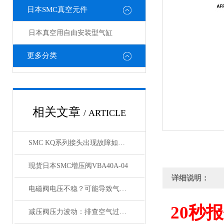
日本SMC真空元件
日本真空用自由安装型气缸
更多分类
相关文章
/ ARTICLE
SMC KQ系列接头出现故障如何处理，KQ接头原装正品
现货日本SMC增压阀VBA40A-04
详细说明：
电磁阀电压不稳？可能导致气缸与锁定阀动作紊乱
20
秒报
减压阀压力波动：排查空气过滤器是否存在堵塞