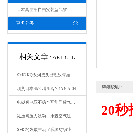
日本真空用自由安装型气缸
更多分类
相关文章
/ ARTICLE
SMC KQ系列接头出现故障如何处理，KQ接头原装正品
详细说明：
现货日本SMC增压阀VBA40A-04
电磁阀电压不稳？可能导致气缸与锁定阀动作紊乱
20
秒
减压阀压力波动：排查空气过滤器是否存在堵塞
SMC的发展带动了我国纺织业的发展