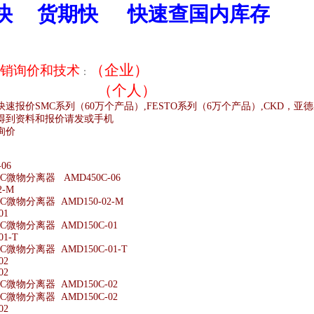
快
货期快
快速查国内库存
（企业）
销
询价和技术
：
（个人）
快速报价
SMC
系列（
60
万个产品）
,FESTO
系列（
6
万个产品）
,CKD
，亚德
得到资料和报价请发或手机
询价
;
06
微物分离器 AMD450C-06
2-M
微物分离器 AMD150-02-M
01
微物分离器 AMD150C-01
01-T
微物分离器 AMD150C-01-T
02
02
微物分离器 AMD150C-02
微物分离器 AMD150C-02
02