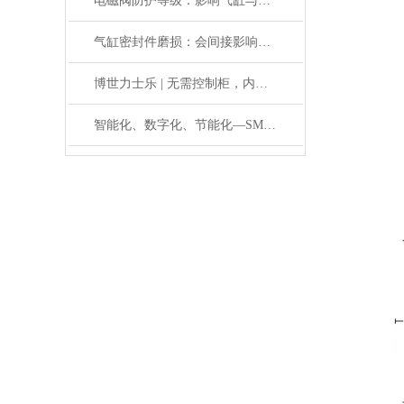
电磁阀防护等级：影响气缸与锁定阀在恶劣环境的适用性
气缸密封件磨损：会间接影响电磁阀与锁定阀的性能吗
博世力士乐 | 无需控制柜，内部物流新解决方案
智能化、数字化、节能化—SMC助力机床产业升级