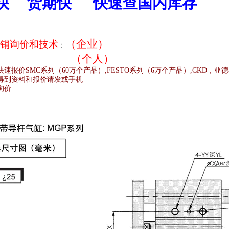
快
货期快
快速查国内库存
（企业）
销
询价和技术
：
（个人）
快速报价
SMC
系列（
60
万个产品）
,FESTO
系列（
6
万个产品）
,CKD
，亚德
得到资料和报价请发或手机
询价
;