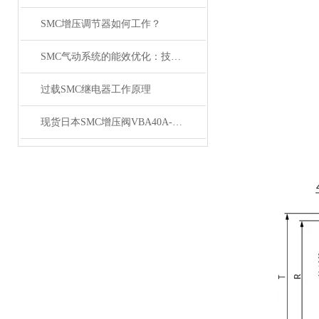
SMC增压调节器如何工作？
SMC气动系统的能效优化：技术进步与实践
过载SMC继电器工作原理
现货日本SMC增压阀VBA40A-04GN