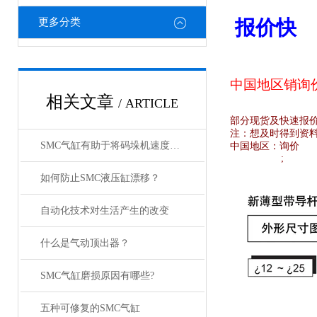
更多分类
报价快
中国地区销
询
相关文章
/ ARTICLE
部分现货及快速报
注：想及时得到资
SMC气缸有助于将码垛机速度提高 26%
中国地区：
询价
;
如何防止SMC液压缸漂移？
自动化技术对生活产生的改变
什么是气动顶出器？
SMC气缸磨损原因有哪些?
五种可修复的SMC气缸