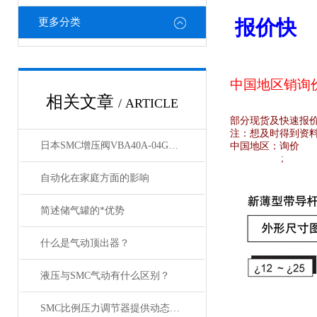
更多分类
报价快
中国地区销
询
相关文章
/ ARTICLE
部分现货及快速报
注：想及时得到资
日本SMC增压阀VBA40A-04GN和VBA42A-04GN 及VBA43A-04GN
中国地区：
询价
;
自动化在家庭方面的影响
简述储气罐的*优势
什么是气动顶出器？
液压与SMC气动有什么区别？
SMC比例压力调节器提供动态响应，稳定控制