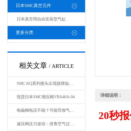
日本SMC真空元件
日本真空用自由安装型气缸
更多分类
相关文章
/ ARTICLE
SMC KQ系列接头出现故障如何处理，KQ接头原装正品
详细说明：
现货日本SMC增压阀VBA40A-04
电磁阀电压不稳？可能导致气缸与锁定阀动作紊乱
20
秒报
减压阀压力波动：排查空气过滤器是否存在堵塞