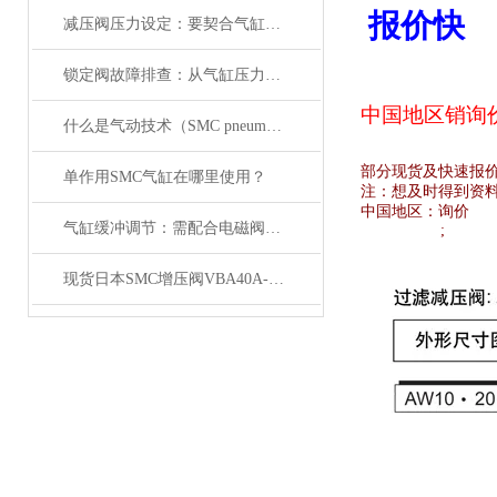
报价快
减压阀压力设定：要契合气缸负载与电磁阀的工作范围
锁定阀故障排查：从气缸压力变化与电磁阀信号入手
中国地区销
询
什么是气动技术（SMC pneumatics）
部分现货及快速报
单作用SMC气缸在哪里使用？
注：想及时得到资
中国地区：
询价
气缸缓冲调节：需配合电磁阀的响应速度来调整
;
现货日本SMC增压阀VBA40A-04GN