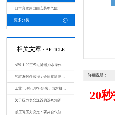
日本真空用自由安装型气缸
更多分类
相关文章
/ ARTICLE
AF911-20空气过滤器排水操作
详细说明：
气缸密封件磨损：会间接影响电磁阀与锁定阀的性能吗
工业4.0时代即将到来，面对机遇与挑战，日本SMC该如何应对？
20
秒
关于压力表变送器的选购知识
减压阀压力设定：要契合气缸负载与电磁阀的工作范围