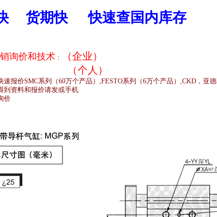
快
货期快
快速查国内库存
（企业）
销
询价和技术
：
（个人）
快速报价
SMC
系列（
60
万个产品）
,FESTO
系列（
6
万个产品）
,CKD
，亚德
得到资料和报价请发或手机
询价
;