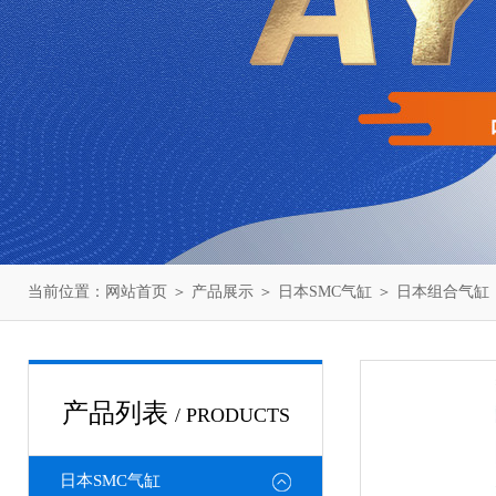
当前位置：
网站首页
＞
产品展示
＞
日本SMC气缸
＞
日本组合气缸
产品列表
/ PRODUCTS
日本SMC气缸