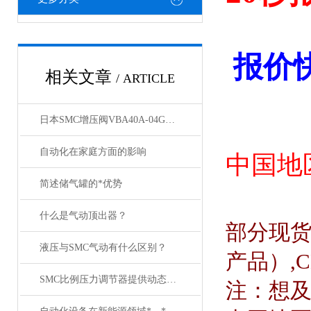
报价
相关文章
/ ARTICLE
日本SMC增压阀VBA40A-04GN和VBA42A-04GN 及VBA43A-04GN
自动化在家庭方面的影响
中国地
简述储气罐的*优势
什么是气动顶出器？
部分现
液压与SMC气动有什么区别？
产品）
,
SMC比例压力调节器提供动态响应，稳定控制
注：想