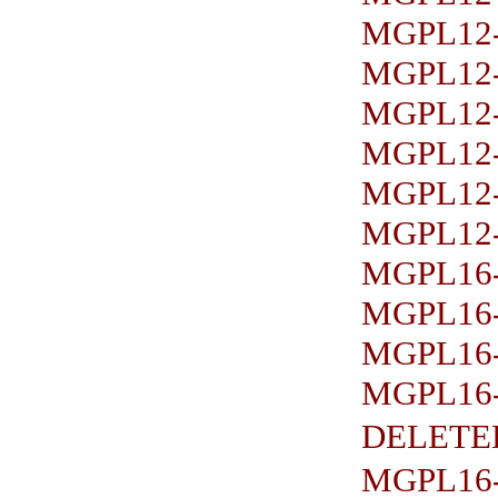
MGPL12
MGPL12
MGPL12
MGPL12
MGPL12-
MGPL12-
MGPL16
MGPL16
MGPL16
MGPL16
DELET
MGPL16