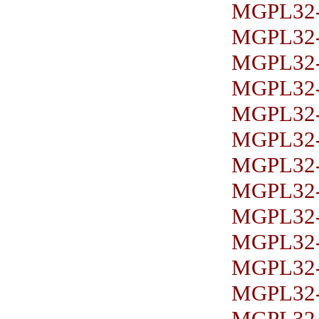
MGPL32
MGPL32
MGPL32
MGPL32
MGPL32
MGPL32
MGPL32
MGPL32
MGPL32-
MGPL32
MGPL32
MGPL32
MGPL32