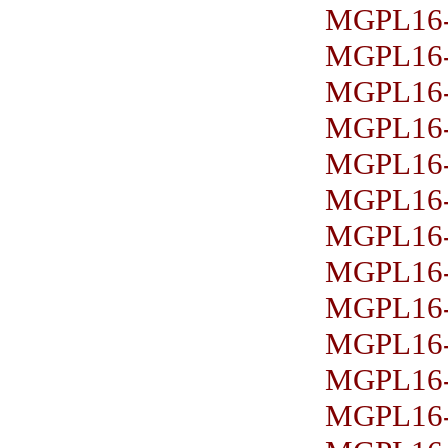
MGPL16
MGPL16
MGPL16
MGPL16
MGPL16
MGPL16
MGPL16
MGPL16
MGPL16
MGPL16
MGPL16
MGPL16