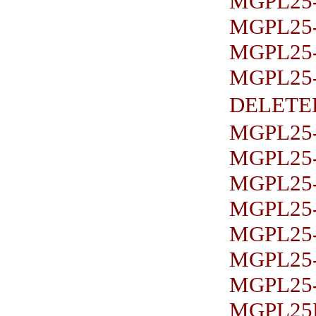
MGPL25
MGPL25
MGPL25
MGPL25
DELETE
MGPL25
MGPL25
MGPL25
MGPL25
MGPL25
MGPL25
MGPL25-
MGPL25