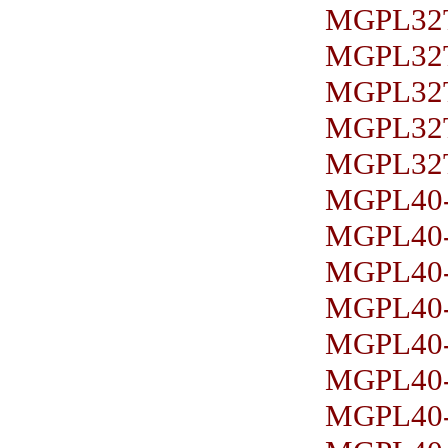
MGPL32
MGPL32
MGPL32
MGPL32
MGPL32
MGPL40
MGPL40
MGPL40
MGPL40
MGPL40
MGPL40
MGPL40