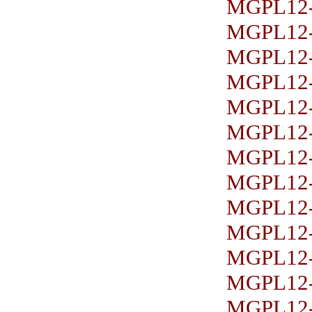
MGPL12
MGPL12
MGPL12
MGPL12
MGPL12-
MGPL12-
MGPL12
MGPL12
MGPL12
MGPL12
MGPL12
MGPL12
MGPL12