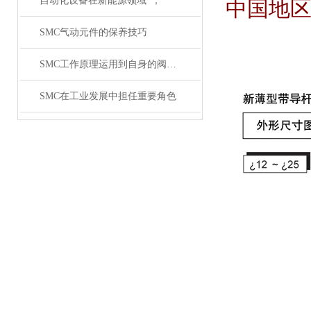
自动化设备在新能源领域*，*
中国地
SMC气动元件的保养技巧
SMC工作原理运用到自身的阀体原理介绍
SMC在工业发展中担任重要角色