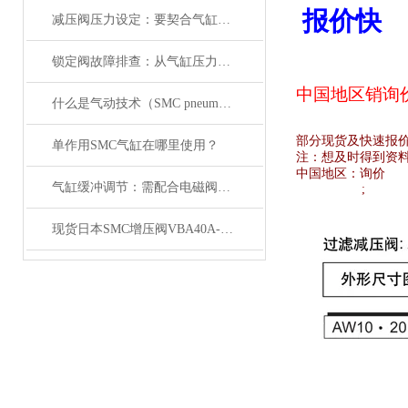
报价快
减压阀压力设定：要契合气缸负载与电磁阀的工作范围
锁定阀故障排查：从气缸压力变化与电磁阀信号入手
中国地区销
询
什么是气动技术（SMC pneumatics）
部分现货及快速报
单作用SMC气缸在哪里使用？
注：想及时得到资
中国地区：
询价
气缸缓冲调节：需配合电磁阀的响应速度来调整
;
现货日本SMC增压阀VBA40A-04GN