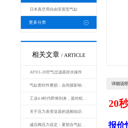
日本真空用自由安装型气缸
更多分类
相关文章
/ ARTICLE
AF911-20空气过滤器排水操作
详细说
气缸密封件磨损：会间接影响电磁阀与锁定阀的性能吗
工业4.0时代即将到来，面对机遇与挑战，日本SMC该如何应对？
20
关于压力表变送器的选购知识
报价
减压阀压力设定：要契合气缸负载与电磁阀的工作范围