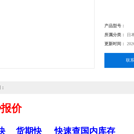
产品型号：
所属分类：
日
更新时间：
202
联
明：
秒报价
快
货期快
快速查国内库存