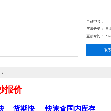
产品型号：
所属分类：
日
更新时间：
202
联
明：
秒报价
快
货期快
快速查国内库存