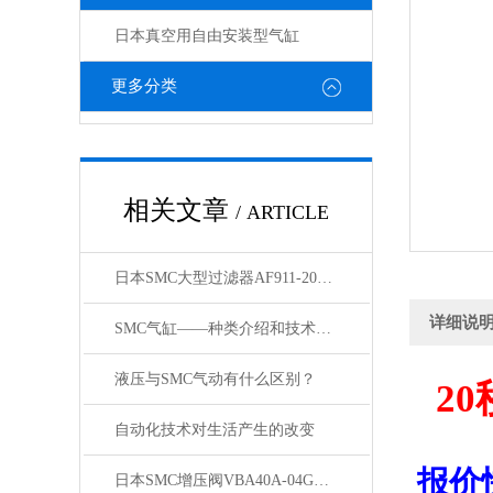
日本真空用自由安装型气缸
更多分类
相关文章
/ ARTICLE
日本SMC大型过滤器AF911-20和AF60-10的区别
详细说
SMC气缸——种类介绍和技术资料
液压与SMC气动有什么区别？
20
自动化技术对生活产生的改变
报价
日本SMC增压阀VBA40A-04GN和VBA42A-04GN 及VBA43A-04GN